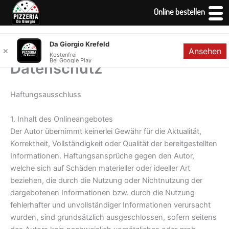
Online bestellen
Zum
Da Giorgio Krefeld
Ansehen
✕
Inhalt
Kostenfrei
Bei Google Play
springen
Datenschutz
Haftungsausschluss
1. Inhalt des Onlineangebotes
Der Autor übernimmt keinerlei Gewähr für die Aktualität,
Korrektheit, Vollständigkeit oder Qualität der bereitgestellten
Informationen. Haftungsansprüche gegen den Autor,
welche sich auf Schäden materieller oder ideeller Art
beziehen, die durch die Nutzung oder Nichtnutzung der
dargebotenen Informationen bzw. durch die Nutzung
fehlerhafter und unvollständiger Informationen verursacht
wurden, sind grundsätzlich ausgeschlossen, sofern seitens