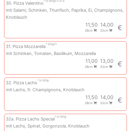
c
d
g
1
2
3
30. Pizza Valentino
mit Salami, Schinken, Thunfisch, Paprika, Ei, Champignons,
Knoblauch
11,50
14,00
€
28cm
32cm
d
g
1
31. Pizza Mozzarella
mit Schinken, Tomaten, Basilikum, Mozzarella
11,00
13,00
€
28cm
32cm
c
d
g
32. Pizza Lachs
mit Lachs, fr. Champignons, Knoblauch
11,50
14,00
€
28cm
32cm
c
d
g
32a. Pizza Lachs Special
mit Lachs, Spinat, Gorgonzola, Knoblauch