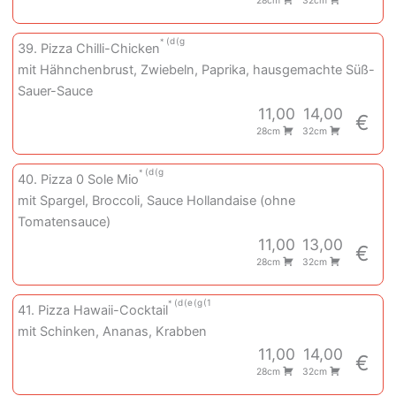
28cm
32cm
d
g
39. Pizza Chilli-Chicken
mit Hähnchenbrust, Zwiebeln, Paprika, hausgemachte Süß-
Sauer-Sauce
11,00
14,00
€
28cm
32cm
d
g
40. Pizza 0 Sole Mio
mit Spargel, Broccoli, Sauce Hollandaise (ohne
Tomatensauce)
11,00
13,00
€
28cm
32cm
d
e
g
1
41. Pizza Hawaii-Cocktail
mit Schinken, Ananas, Krabben
11,00
14,00
€
28cm
32cm