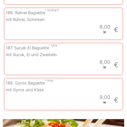
a
d
g
1
186. Rührei Baguette
mit Rührei, Schinken
8,00
€
d
g
187. Sucuk-Ei Baguette
mit Sucuk, Ei und Zwiebeln
8,00
€
d
g
188. Gyros Baguette
mit Gyros und Käse
9,00
€