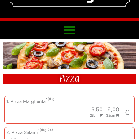
Pizza
d
g
1. Pizza Margherita
6,50
9,00
€
28cm
32cm
d
g
2
3
2. Pizza Salami