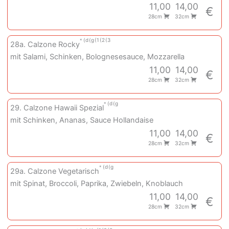
11,00
14,00
€
28cm
32cm
d
g
1
2
3
28a. Calzone Rocky
mit Salami, Schinken, Bolognesesauce, Mozzarella
11,00
14,00
€
28cm
32cm
d
g
29. Calzone Hawaii Spezial
mit Schinken, Ananas, Sauce Hollandaise
11,00
14,00
€
28cm
32cm
d
g
29a. Calzone Vegetarisch
mit Spinat, Broccoli, Paprika, Zwiebeln, Knoblauch
11,00
14,00
€
28cm
32cm