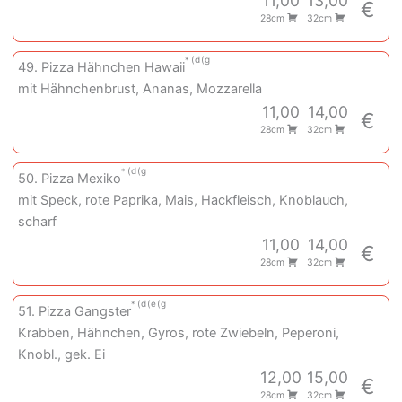
11,00
13,00
€
28cm
32cm
d
g
49. Pizza Hähnchen Hawaii
mit Hähnchenbrust, Ananas, Mozzarella
11,00
14,00
€
28cm
32cm
d
g
50. Pizza Mexiko
mit Speck, rote Paprika, Mais, Hackfleisch, Knoblauch,
scharf
11,00
14,00
€
28cm
32cm
d
e
g
51. Pizza Gangster
Krabben, Hähnchen, Gyros, rote Zwiebeln, Peperoni,
Knobl., gek. Ei
12,00
15,00
€
28cm
32cm