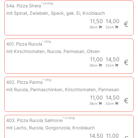
a
d
g
54a. Pizza Shera
mit Spinat, Zwiebeln, Speck, gek. Ei, Knoblauch
11,50
14,00
€
28cm
32cm
d
g
401. Pizza Rucola
mit Kirschtomaten, Rucola, Parmesan, Oliven
11,00
14,50
€
28cm
32cm
d
g
402. Pizza Parma
mit Rucola, Parmaschinken, Kirschtomaten, Parmesan
11,00
14,50
€
28cm
32cm
c
d
g
403. Pizza Rucola Salmone
mit Lachs, Rucola, Gorgonzola, Knoblauch
14,50
11,00