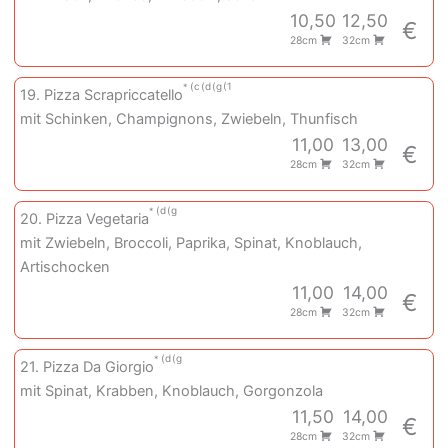
10,50
12,50
€
28cm
32cm
c
d
g
1
19. Pizza Scrapriccatello
mit Schinken, Champignons, Zwiebeln, Thunfisch
11,00
13,00
€
28cm
32cm
d
g
20. Pizza Vegetaria
mit Zwiebeln, Broccoli, Paprika, Spinat, Knoblauch,
Artischocken
11,00
14,00
€
28cm
32cm
d
g
21. Pizza Da Giorgio
mit Spinat, Krabben, Knoblauch, Gorgonzola
11,50
14,00
€
28cm
32cm