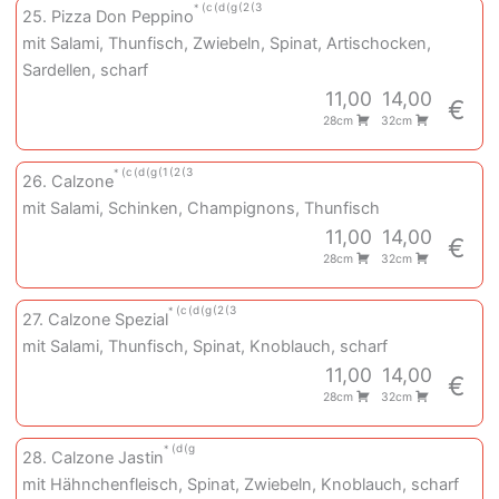
c
d
g
2
3
25. Pizza Don Peppino
mit Salami, Thunfisch, Zwiebeln, Spinat, Artischocken,
Sardellen, scharf
11,00
14,00
€
28cm
32cm
c
d
g
1
2
3
26. Calzone
mit Salami, Schinken, Champignons, Thunfisch
11,00
14,00
€
28cm
32cm
c
d
g
2
3
27. Calzone Spezial
mit Salami, Thunfisch, Spinat, Knoblauch, scharf
11,00
14,00
€
28cm
32cm
d
g
28. Calzone Jastin
mit Hähnchenfleisch, Spinat, Zwiebeln, Knoblauch, scharf