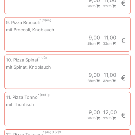
9,00
11,00
€
28cm
32cm
d
e
g
9. Pizza Broccoli
mit Broccoli, Knoblauch
9,00
11,00
€
28cm
32cm
d
g
10. Pizza Spinat
mit Spinat, Knoblauch
9,00
11,00
€
28cm
32cm
c
d
g
11. Pizza Tonno
mit Thunfisch
9,00
12,00
€
28cm
32cm
d
g
1
2
3
12. Pizza Toscana