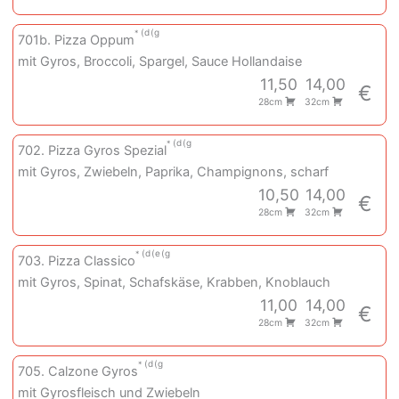
d
g
701b. Pizza Oppum
mit Gyros, Broccoli, Spargel, Sauce Hollandaise
11,50
14,00
€
28cm
32cm
d
g
702. Pizza Gyros Spezial
mit Gyros, Zwiebeln, Paprika, Champignons, scharf
10,50
14,00
€
28cm
32cm
d
e
g
703. Pizza Classico
mit Gyros, Spinat, Schafskäse, Krabben, Knoblauch
11,00
14,00
€
28cm
32cm
d
g
705. Calzone Gyros
mit Gyrosfleisch und Zwiebeln