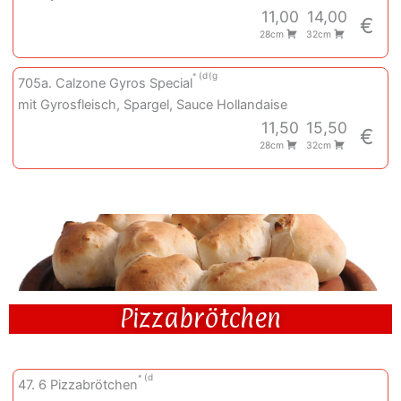
11,00
14,00
€
28cm
32cm
d
g
705a. Calzone Gyros Special
mit Gyrosfleisch, Spargel, Sauce Hollandaise
11,50
15,50
€
28cm
32cm
Pizzabrötchen
d
47. 6 Pizzabrötchen