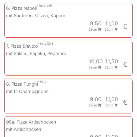
c
d
g
6
6. Pizza Napoli
mit Sardellen, Oliven, Kapern
9,50
11,00
€
28cm
32cm
d
g
2
3
7. Pizza Diavolo
mit Salami, Paprika, Peperoni
10,00
11,50
€
28cm
32cm
d
g
8. Pizza Funghi
mit fr. Champignons
9,00
11,00
€
28cm
32cm
08a. Pizza Artischocken
mit Artischocken