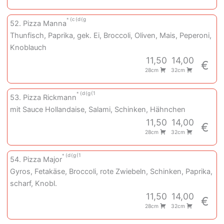
c
d
g
52. Pizza Manna
Thunfisch, Paprika, gek. Ei, Broccoli, Oliven, Mais, Peperoni,
Knoblauch
11,50
14,00
€
28cm
32cm
d
g
1
53. Pizza Rickmann
mit Sauce Hollandaise, Salami, Schinken, Hähnchen
11,50
14,00
€
28cm
32cm
d
g
1
54. Pizza Major
Gyros, Fetakäse, Broccoli, rote Zwiebeln, Schinken, Paprika,
scharf, Knobl.
11,50
14,00
€
28cm
32cm