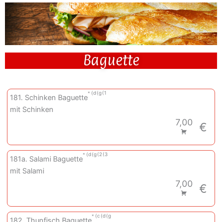
Baguette
d
g
1
181. Schinken Baguette
mit Schinken
7,00
€
d
g
2
3
181a. Salami Baguette
mit Salami
7,00
€
c
d
g
182. Thunfisch Baguette