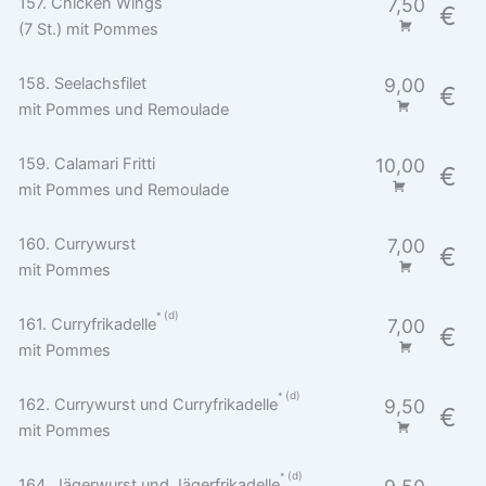
157. Chicken Wings
7,50
€
(7 St.) mit Pommes
158. Seelachsfilet
9,00
€
mit Pommes und Remoulade
159. Calamari Fritti
10,00
€
mit Pommes und Remoulade
160. Currywurst
7,00
€
mit Pommes
d
161. Curryfrikadelle
7,00
€
mit Pommes
d
162. Currywurst und Curryfrikadelle
9,50
€
mit Pommes
d
164. Jägerwurst und Jägerfrikadelle