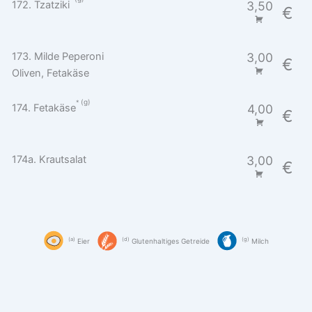
172. Tzatziki
3,50
€
173. Milde Peperoni
3,00
€
Oliven, Fetakäse
g
174. Fetakäse
4,00
€
174a. Krautsalat
3,00
€
a
d
g
Eier
Glutenhaltiges Getreide
Milch