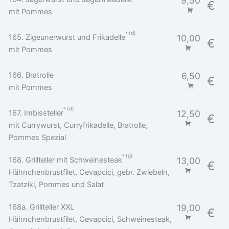
9,50
€
mit Pommes
d
165. Zigeunerwurst und Frikadelle
10,00
€
mit Pommes
166. Bratrolle
6,50
€
mit Pommes
d
167. Imbissteller
12,50
€
mit Currywurst, Curryfrikadelle, Bratrolle,
Pommes Spezial
g
168. Grillteller mit Schweinesteak
13,00
€
Hähnchenbrustfilet, Cevapcici, gebr. Zwiebeln,
Tzatziki, Pommes und Salat
168a. Grillteller XXL
19,00
€
Hähnchenbrustfilet, Cevapcici, Schweinesteak,