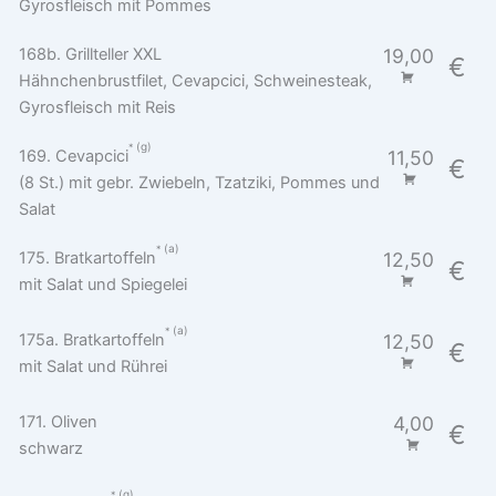
Gyrosfleisch mit Pommes
168b. Grillteller XXL
19,00
€
Hähnchenbrustfilet, Cevapcici, Schweinesteak,
Gyrosfleisch mit Reis
g
169. Cevapcici
11,50
€
(8 St.) mit gebr. Zwiebeln, Tzatziki, Pommes und
Salat
a
175. Bratkartoffeln
12,50
€
mit Salat und Spiegelei
a
175a. Bratkartoffeln
12,50
€
mit Salat und Rührei
171. Oliven
4,00
€
schwarz
g