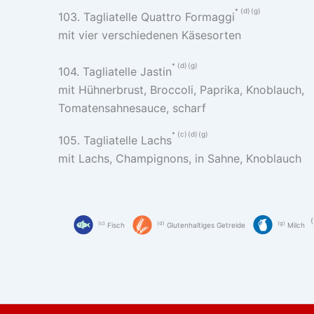
d
g
103. Tagliatelle Quattro Formaggi
mit vier verschiedenen Käsesorten
d
g
104. Tagliatelle Jastin
mit Hühnerbrust, Broccoli, Paprika, Knoblauch,
Tomatensahnesauce, scharf
c
d
g
105. Tagliatelle Lachs
mit Lachs, Champignons, in Sahne, Knoblauch
c
d
g
Fisch
Glutenhaltiges Getreide
Milch