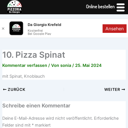
Online bestellen
Zum
Da Giorgio Krefeld
Ansehen
✕
Inhalt
Kostenfrei
Bei Google Play
springen
10. Pizza Spinat
Kommentar verfassen
/ Von
sonia
/
25. Mai 2024
mit Spinat, Knoblauch
ZURÜCK
WEITER
Schreibe einen Kommentar
Deine E-Mail-Adresse wird nicht veröffentlicht.
Erforderliche
Felder sind mit
*
markiert