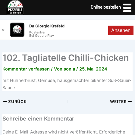
Online bestellen
Zum
Da Giorgio Krefeld
Ansehen
✕
Inhalt
Kostenfrei
Bei Google Play
springen
102. Tagliatelle Chilli-Chicken
Kommentar verfassen
/ Von
sonia
/
25. Mai 2024
mit Hühnerbrust, Gemüse, hausgemachter pikanter Süß-Sauer-
Sauce
ZURÜCK
WEITER
Schreibe einen Kommentar
Deine E-Mail-Adresse wird nicht veröffentlicht.
Erforderliche