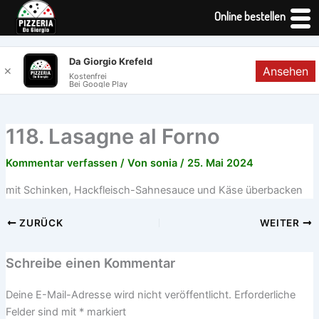
Online bestellen
Zum
Da Giorgio Krefeld
Ansehen
✕
Inhalt
Kostenfrei
Bei Google Play
springen
118. Lasagne al Forno
Kommentar verfassen
/ Von
sonia
/
25. Mai 2024
mit Schinken, Hackfleisch-Sahnesauce und Käse überbacken
ZURÜCK
WEITER
Schreibe einen Kommentar
Deine E-Mail-Adresse wird nicht veröffentlicht.
Erforderliche
Felder sind mit
*
markiert