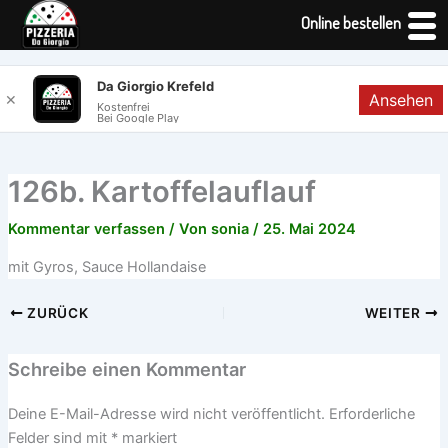
Online bestellen
Zum
Da Giorgio Krefeld
Ansehen
✕
Inhalt
Kostenfrei
Bei Google Play
springen
126b. Kartoffelauflauf
Kommentar verfassen
/ Von
sonia
/
25. Mai 2024
mit Gyros, Sauce Hollandaise
ZURÜCK
WEITER
Schreibe einen Kommentar
Deine E-Mail-Adresse wird nicht veröffentlicht.
Erforderliche
Felder sind mit
*
markiert