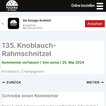
Online bestellen
Zum
Da Giorgio Krefeld
Ansehen
✕
Inhalt
Kostenfrei
Bei Google Play
springen
135. Knoblauch-
Rahmschnitzel
Kommentar verfassen
/ Von
sonia
/
25. Mai 2024
Knoblauch, Champignons
ZURÜCK
WEITER
Schreibe einen Kommentar