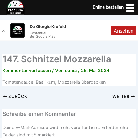
Online bestellen
Zum
Da Giorgio Krefeld
Ansehen
✕
Inhalt
Kostenfrei
Bei Google Play
springen
147. Schnitzel Mozzarella
Kommentar verfassen
/ Von
sonia
/
25. Mai 2024
Tomatensauce, Basilikum, Mozzarella überbacken
ZURÜCK
WEITER
Schreibe einen Kommentar
Deine E-Mail-Adresse wird nicht veröffentlicht.
Erforderliche
Felder sind mit
*
markiert