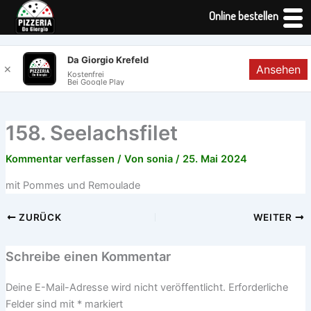
Online bestellen
Zum
Da Giorgio Krefeld
Ansehen
✕
Inhalt
Kostenfrei
Bei Google Play
springen
158. Seelachsfilet
Kommentar verfassen
/ Von
sonia
/
25. Mai 2024
mit Pommes und Remoulade
ZURÜCK
WEITER
Schreibe einen Kommentar
Deine E-Mail-Adresse wird nicht veröffentlicht.
Erforderliche
Felder sind mit
*
markiert