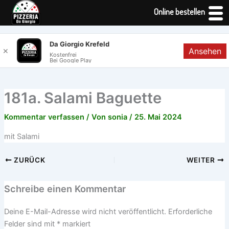
Online bestellen
Zum
Da Giorgio Krefeld
Ansehen
✕
Inhalt
Kostenfrei
Bei Google Play
springen
181a. Salami Baguette
Kommentar verfassen
/ Von
sonia
/
25. Mai 2024
mit Salami
ZURÜCK
WEITER
Schreibe einen Kommentar
Deine E-Mail-Adresse wird nicht veröffentlicht.
Erforderliche
Felder sind mit
*
markiert