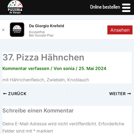
Online bestellen
Zum
Da Giorgio Krefeld
Ansehen
✕
Inhalt
Kostenfrei
Bei Google Play
springen
37. Pizza Hähnchen
Kommentar verfassen
/ Von
sonia
/
25. Mai 2024
mit Hähnchenfleisch, Zwiebeln, Knoblauch
ZURÜCK
WEITER
Schreibe einen Kommentar
Deine E-Mail-Adresse wird nicht veröffentlicht.
Erforderliche
Felder sind mit
*
markiert