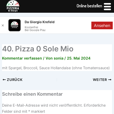
Online bestellen
Zum
Da Giorgio Krefeld
Ansehen
✕
Inhalt
Kostenfrei
Bei Google Play
springen
40. Pizza 0 Sole Mio
Kommentar verfassen
/ Von
sonia
/
25. Mai 2024
mit Spargel, Broccoli, Sauce Hollandaise (ohne Tomatensauce)
ZURÜCK
WEITER
Schreibe einen Kommentar
Deine E-Mail-Adresse wird nicht veröffentlicht.
Erforderliche
Felder sind mit
*
markiert