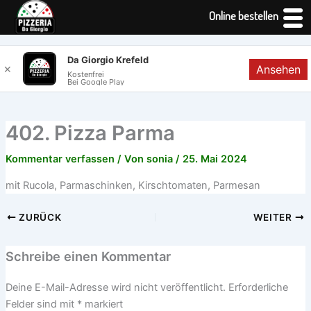
Online bestellen
Zum
Da Giorgio Krefeld
Ansehen
✕
Inhalt
Kostenfrei
Bei Google Play
springen
402. Pizza Parma
Kommentar verfassen
/ Von
sonia
/
25. Mai 2024
mit Rucola, Parmaschinken, Kirschtomaten, Parmesan
ZURÜCK
WEITER
Schreibe einen Kommentar
Deine E-Mail-Adresse wird nicht veröffentlicht.
Erforderliche
Felder sind mit
*
markiert