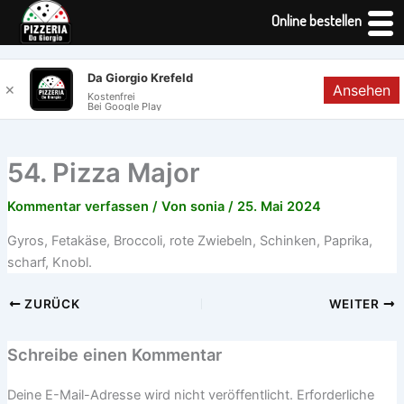
Online bestellen
Zum
Da Giorgio Krefeld
Ansehen
✕
Inhalt
Kostenfrei
Bei Google Play
springen
54. Pizza Major
Kommentar verfassen
/ Von
sonia
/
25. Mai 2024
Gyros, Fetakäse, Broccoli, rote Zwiebeln, Schinken, Paprika,
scharf, Knobl.
ZURÜCK
WEITER
Schreibe einen Kommentar
Deine E-Mail-Adresse wird nicht veröffentlicht.
Erforderliche