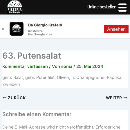
Online bestellen
Zum
Da Giorgio Krefeld
Ansehen
✕
Inhalt
Kostenfrei
Bei Google Play
springen
63. Putensalat
Kommentar verfassen
/ Von
sonia
/
25. Mai 2024
gem. Salat, gebr. Putenfilet, Oliven, fr. Champignons, Paprika,
Zwiebeln
ZURÜCK
WEITER
Schreibe einen Kommentar
Deine E-Mail-Adresse wird nicht veröffentlicht.
Erforderliche