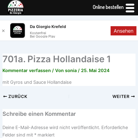
Online bestellen
Zum
Da Giorgio Krefeld
Ansehen
✕
Inhalt
Kostenfrei
Bei Google Play
springen
701a. Pizza Hollandaise 1
Kommentar verfassen
/ Von
sonia
/
25. Mai 2024
mit Gyros und Sauce Hollandaise
ZURÜCK
WEITER
Schreibe einen Kommentar
Deine E-Mail-Adresse wird nicht veröffentlicht.
Erforderliche
Felder sind mit
*
markiert