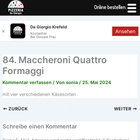
Online bestellen
Zum
Da Giorgio Krefeld
Ansehen
✕
Inhalt
Kostenfrei
Bei Google Play
springen
84. Maccheroni Quattro
Formaggi
Kommentar verfassen
/ Von
sonia
/
25. Mai 2024
mit vier verschiedenen Käsesorten
ZURÜCK
WEITER
Schreibe einen Kommentar