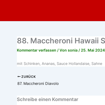
Zum
Inhalt
springen
88. Maccheroni Hawaii S
Kommentar verfassen
/ Von
sonia
/
25. Mai 2024
mit Schinken, Ananas, Sauce Hollandaise, Sahne
ZURÜCK
87. Maccheroni Diavolo
Schreibe einen Kommentar