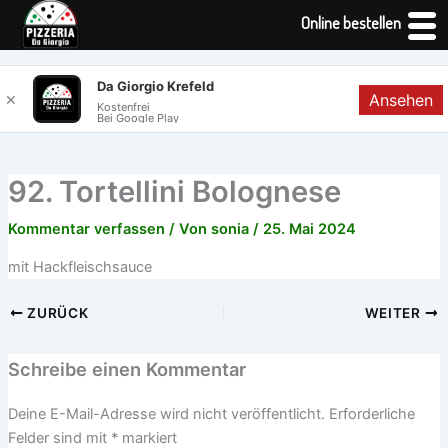
Online bestellen
Zum
Da Giorgio Krefeld
Ansehen
✕
Inhalt
Kostenfrei
Bei Google Play
springen
92. Tortellini Bolognese
Kommentar verfassen
/ Von
sonia
/
25. Mai 2024
mit Hackfleischsauce
ZURÜCK
WEITER
Schreibe einen Kommentar
Deine E-Mail-Adresse wird nicht veröffentlicht.
Erforderliche
Felder sind mit
*
markiert