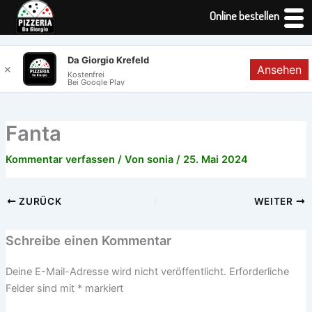
Online bestellen
Zum
Da Giorgio Krefeld
Ansehen
✕
Inhalt
Kostenfrei
Bei Google Play
springen
Fanta
Kommentar verfassen
/ Von
sonia
/
25. Mai 2024
ZURÜCK
WEITER
Schreibe einen Kommentar
Deine E-Mail-Adresse wird nicht veröffentlicht.
Erforderliche
Felder sind mit
*
markiert