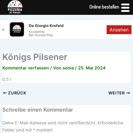
Online bestellen
Zum
Da Giorgio Krefeld
Ansehen
✕
Inhalt
Kostenfrei
Bei Google Play
springen
Königs Pilsener
Kommentar verfassen
/ Von
sonia
/
25. Mai 2024
0,5 l
ZURÜCK
WEITER
Schreibe einen Kommentar
Deine E-Mail-Adresse wird nicht veröffentlicht.
Erforderliche
Felder sind mit
*
markiert