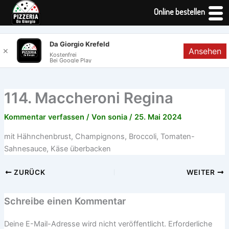
Online bestellen
Zum
Da Giorgio Krefeld
Ansehen
✕
Inhalt
Kostenfrei
Bei Google Play
springen
114. Maccheroni Regina
Kommentar verfassen
/ Von
sonia
/
25. Mai 2024
mit Hähnchenbrust, Champignons, Broccoli, Tomaten-
Sahnesauce, Käse überbacken
ZURÜCK
WEITER
Schreibe einen Kommentar
Deine E-Mail-Adresse wird nicht veröffentlicht.
Erforderliche