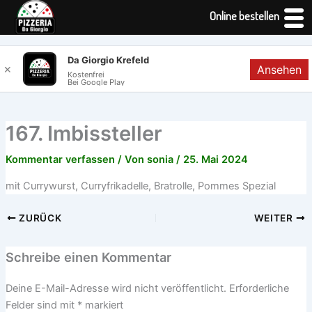
Online bestellen
Zum
Da Giorgio Krefeld
Ansehen
✕
Inhalt
Kostenfrei
Bei Google Play
springen
167. Imbissteller
Kommentar verfassen
/ Von
sonia
/
25. Mai 2024
mit Currywurst, Curryfrikadelle, Bratrolle, Pommes Spezial
ZURÜCK
WEITER
Schreibe einen Kommentar
Deine E-Mail-Adresse wird nicht veröffentlicht.
Erforderliche
Felder sind mit
*
markiert