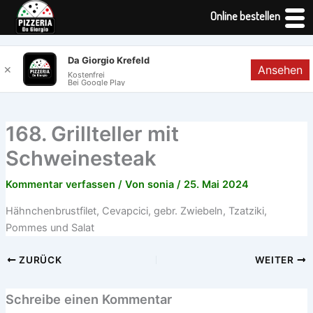
Online bestellen
Zum
Da Giorgio Krefeld
Ansehen
✕
Inhalt
Kostenfrei
Bei Google Play
springen
168. Grillteller mit
Schweinesteak
Kommentar verfassen
/ Von
sonia
/
25. Mai 2024
Hähnchenbrustfilet, Cevapcici, gebr. Zwiebeln, Tzatziki,
Pommes und Salat
ZURÜCK
WEITER
Schreibe einen Kommentar