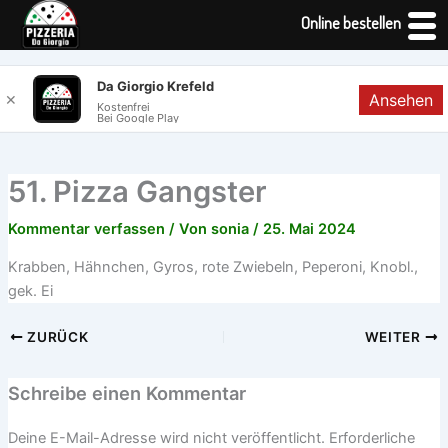
Online bestellen
Zum
Da Giorgio Krefeld
Ansehen
✕
Inhalt
Kostenfrei
Bei Google Play
springen
51. Pizza Gangster
Kommentar verfassen
/ Von
sonia
/
25. Mai 2024
Krabben, Hähnchen, Gyros, rote Zwiebeln, Peperoni, Knobl.,
gek. Ei
ZURÜCK
WEITER
Schreibe einen Kommentar
Deine E-Mail-Adresse wird nicht veröffentlicht.
Erforderliche