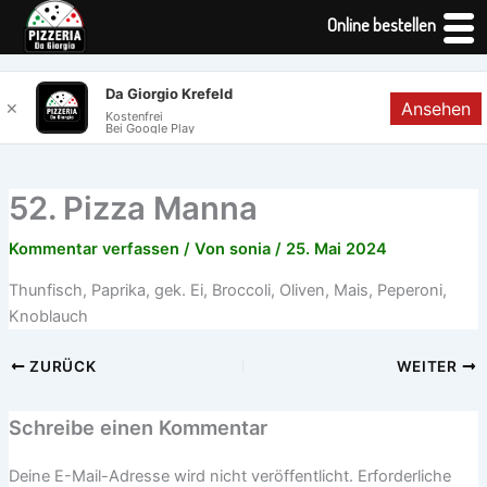
Online bestellen
Zum
Da Giorgio Krefeld
Ansehen
✕
Inhalt
Kostenfrei
Bei Google Play
springen
52. Pizza Manna
Kommentar verfassen
/ Von
sonia
/
25. Mai 2024
Thunfisch, Paprika, gek. Ei, Broccoli, Oliven, Mais, Peperoni,
Knoblauch
ZURÜCK
WEITER
Schreibe einen Kommentar
Deine E-Mail-Adresse wird nicht veröffentlicht.
Erforderliche