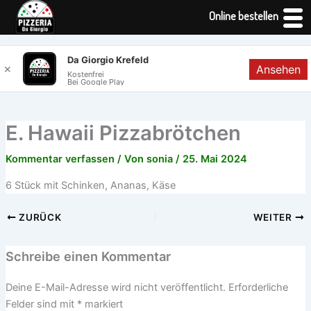
Online bestellen
Zum
Da Giorgio Krefeld
Ansehen
✕
Inhalt
Kostenfrei
Bei Google Play
springen
E. Hawaii Pizzabrötchen
Kommentar verfassen
/ Von
sonia
/
25. Mai 2024
6 Stück mit Schinken, Ananas, Käse
ZURÜCK
WEITER
Schreibe einen Kommentar
Deine E-Mail-Adresse wird nicht veröffentlicht.
Erforderliche
Felder sind mit
*
markiert