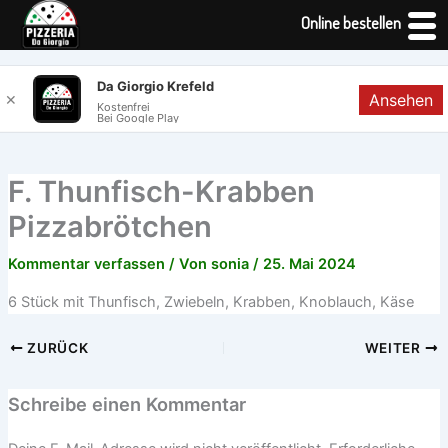
Online bestellen
Zum
Da Giorgio Krefeld
Ansehen
✕
Inhalt
Kostenfrei
Bei Google Play
springen
F. Thunfisch-Krabben
Pizzabrötchen
Kommentar verfassen
/ Von
sonia
/
25. Mai 2024
6 Stück mit Thunfisch, Zwiebeln, Krabben, Knoblauch, Käse
ZURÜCK
WEITER
Schreibe einen Kommentar