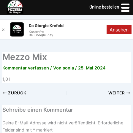
Online bestellen
Zum
Da Giorgio Krefeld
Ansehen
✕
Inhalt
Kostenfrei
Bei Google Play
springen
Mezzo Mix
Kommentar verfassen
/ Von
sonia
/
25. Mai 2024
1,0 l
ZURÜCK
WEITER
Schreibe einen Kommentar
Deine E-Mail-Adresse wird nicht veröffentlicht.
Erforderliche
Felder sind mit
*
markiert