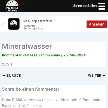
Online bestellen
Zum
Da Giorgio Krefeld
Ansehen
✕
Inhalt
Kostenfrei
Bei Google Play
springen
Mineralwasser
Kommentar verfassen
/ Von
sonia
/
25. Mai 2024
0,75 l
ZURÜCK
WEITER
Schreibe einen Kommentar
Deine E-Mail-Adresse wird nicht veröffentlicht.
Erforderliche
Felder sind mit
*
markiert